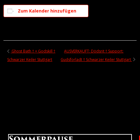
Zum Kalender hinzufügen
Ghost Bath † + Godskill †
AUSVERKAUFT: Dödsrit † Support:
Schwarzer Keiler Stuttgart
Gudsforladt † Schwarzer Keiler Stuttgart
Sommerpause