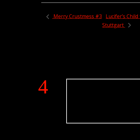
Merry Crustmess #3
Lucifer’s Child
Stuttgart
†
rt