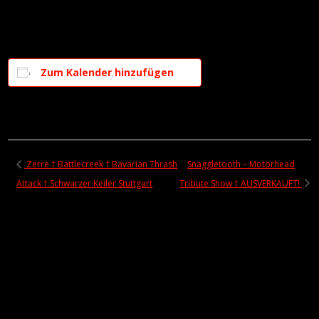
Zum Kalender hinzufügen
Zerre † Battlecreek † Bavarian Thrash
Snaggletooth – Motörhead
Attack † Schwarzer Keiler Stuttgart
Tribute Show † AUSVERKAUFT!