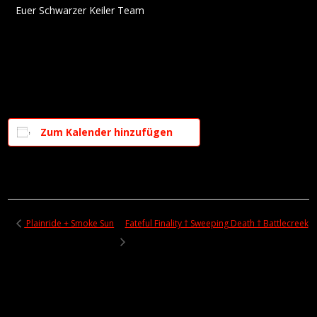
Euer Schwarzer Keiler Team
Zum Kalender hinzufügen
Plainride + Smoke Sun
Fateful Finality † Sweeping Death † Battlecreek