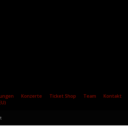
tungen
Konzerte
Ticket Shop
Team
Kontakt
EU)
t