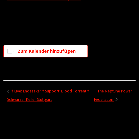
Zum Kalender hinzufügen
† Live: Endseeker † Support: Blood Torrent †
The Neptune Power
Schwarzer Keiler Stuttgart
Federation