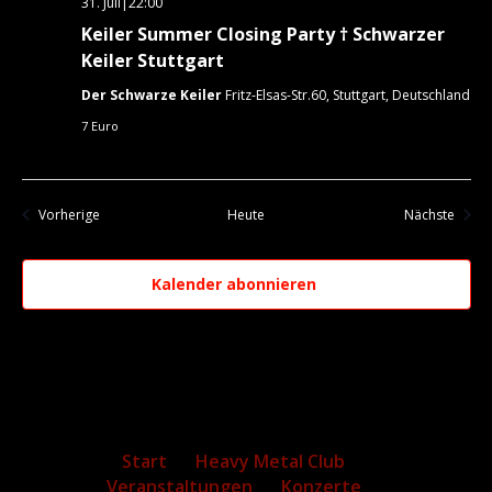
31. Juli|22:00
Keiler Summer Closing Party † Schwarzer
Keiler Stuttgart
Der Schwarze Keiler
Fritz-Elsas-Str.60, Stuttgart, Deutschland
7 Euro
Veranstaltungen
Veran
Vorherige
Heute
Nächste
Kalender abonnieren
Start
Heavy Metal Club
Veranstaltungen
Konzerte