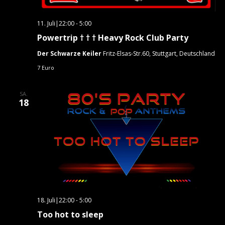
11. Juli|22:00
-
5:00
Powertrip † † † Heavy Rock Club Party
Der Schwarze Keiler
Fritz-Elsas-Str.60, Stuttgart, Deutschland
7 Euro
SA.
18
18. Juli|22:00
-
5:00
Too hot to sleep