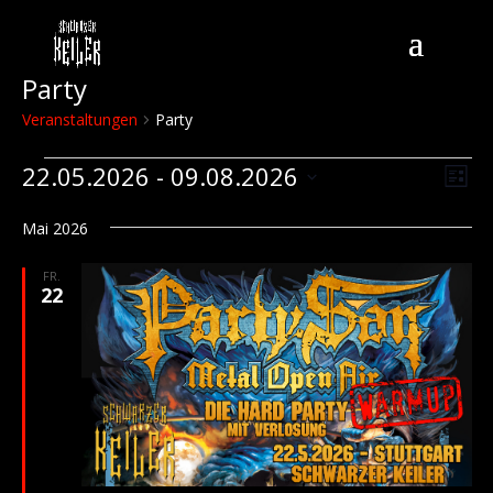
Party
Veranstaltungen
Party
Veranstaltungen
Veran
Ver
22.05.2026
 - 
09.08.2026
Suche
Liste
Such
Ans
Datum
Nav
und
Mai 2026
wählen.
Ansic
Navig
FR.
22