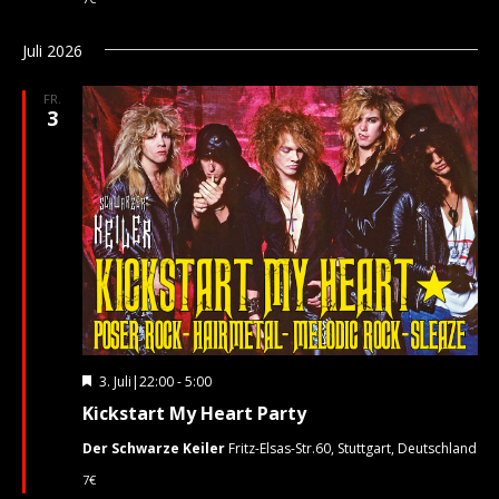
Juli 2026
FR.
3
Hervorgehoben
3. Juli|22:00
-
5:00
Kickstart My Heart Party
Der Schwarze Keiler
Fritz-Elsas-Str.60, Stuttgart, Deutschland
7€