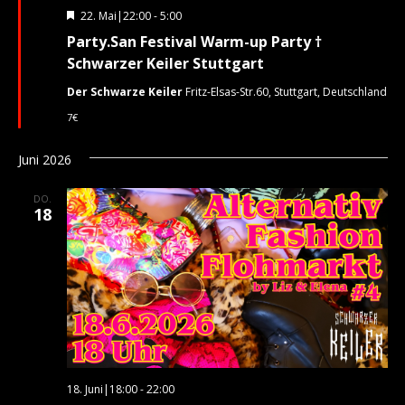
Hervorgehoben
22. Mai|22:00
-
5:00
Party.San Festival Warm-up Party †
Schwarzer Keiler Stuttgart
Der Schwarze Keiler
Fritz-Elsas-Str.60, Stuttgart, Deutschland
7€
Juni 2026
DO.
18
18. Juni|18:00
-
22:00